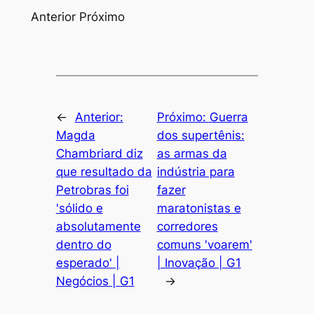
Anterior Próximo
←
Anterior:
Próximo:
Guerra
Magda
dos supertênis:
Chambriard diz
as armas da
que resultado da
indústria para
Petrobras foi
fazer
'sólido e
maratonistas e
absolutamente
corredores
dentro do
comuns 'voarem'
esperado' |
| Inovação | G1
Negócios | G1
→