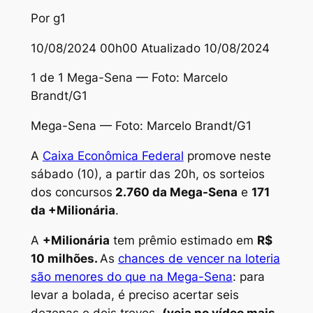
Por g1
10/08/2024 00h00 Atualizado 10/08/2024
1 de 1 Mega-Sena — Foto: Marcelo
Brandt/G1
Mega-Sena — Foto: Marcelo Brandt/G1
A
Caixa Econômica Federal
promove neste
sábado (10), a partir das 20h, os sorteios
dos concursos
2.760 da Mega-Sena
e
171
da +Milionária
.
A
+Milionária
tem prêmio estimado em
R$
10 milhões
.
As
chances de vencer na loteria
são menores do que na Mega-Sena
: para
levar a bolada, é preciso acertar seis
dezenas e dois trevos.
(veja no vídeo mais