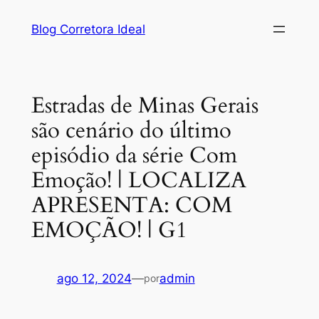
Pular
Blog Corretora Ideal
para
o
conteúdo
Estradas de Minas Gerais
são cenário do último
episódio da série Com
Emoção! | LOCALIZA
APRESENTA: COM
EMOÇÃO! | G1
ago 12, 2024
—
admin
por