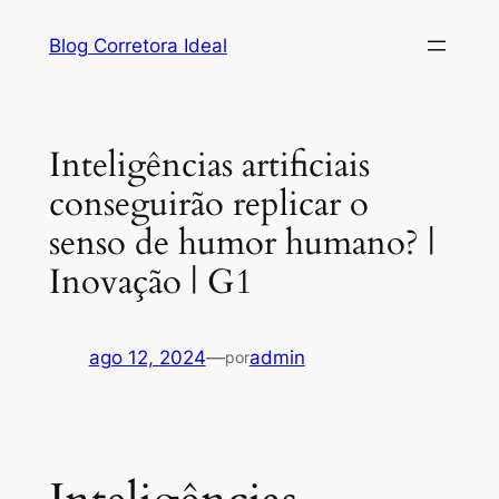
Pular
Blog Corretora Ideal
para
o
conteúdo
Inteligências artificiais
conseguirão replicar o
senso de humor humano? |
Inovação | G1
ago 12, 2024
—
admin
por